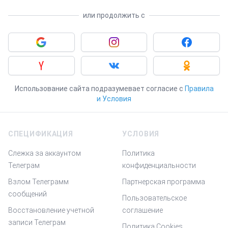
или продолжить с
Войдите с помощью Google
Войдите с помощью Instagram
Войдите с 
Войдите с помощью Yandex
Войдите с помощью Vkontakte
Войдите с 
Использование сайта подразумевает согласие с
Правила
и Условия
Footer
СПЕЦИФИКАЦИЯ
УСЛОВИЯ
Слежка за аккаунтом
Политика
Телеграм
конфиденциальности
Взлом Телеграмм
Партнерская программа
сообщений
Пользовательское
Восстановление учетной
соглашение
записи Телеграм
Политика Cookies